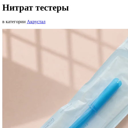
Нитрат тестеры
в категории
Акрустал