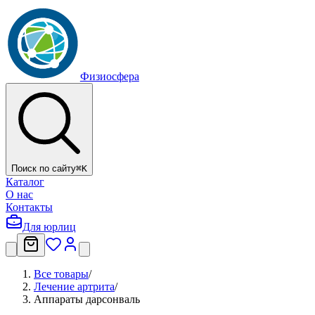
Физиосфера
Поиск по сайту
⌘
K
Каталог
О нас
Контакты
Для юрлиц
Все товары
/
Лечение артрита
/
Аппараты дарсонваль