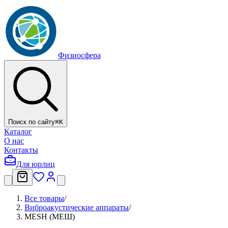
Физиосфера
Поиск по сайту
⌘
K
Каталог
О нас
Контакты
Для юрлиц
Все товары
/
Виброакустические аппараты
/
MESH (МЕШ)