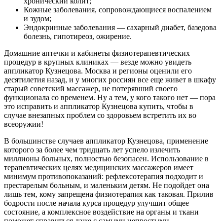
хронический колит;
Кожные заболевания, сопровождающиеся воспалением
и зудом;
Эндокринные заболевания — сахарный диабет, базедова
болезнь, гипотиреоз, ожирение.
Домашние аптечки и кабинеты физиотерапевтических
процедур в крупных клиниках — везде можно увидеть
аппликатор Кузнецова. Москва и регионы оценили его
десятилетия назад, и у многих россиян все еще живет в шкафу
старый советский массажер, не потерявший своего
функционала со временем. Ну а тем, у кого такого нет — пора
это исправить и аппликатор Кузнецова купить, чтобы в
случае внезапных проблем со здоровьем встретить их во
всеоружии!
В большинстве случаев аппликатор Кузнецова, применение
которого за более чем тридцать лет успело излечить
миллионы больных, полностью безопасен. Использование в
терапевтических целях медицинских массажеров имеет
минимум противопоказаний: рефлексотерапия подходит и
престарелым больным, и маленьким детям. Не подойдет она
лишь тем, кому запрещена физиотерапия как таковая. Прилив
бодрости после начала курса процедур улучшит общее
состояние, а комплексное воздействие на органы и ткани
поможет справиться даже с самыми непростыми