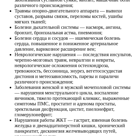
различного происхождения;
Травмы опорно-двигательного аппарата — вывихи
суставов, разрывы связок, переломы костей, ушибы
мягких тканей;
Болезни дыхательной системы — насморк, ангина,
бронхит, бронхиальная астма, пневмония;
Болезни сердца и сосудов — ишемическая болезнь
сердца, повышенное и пониженное артериальное
давление, варикозное расширение вен;
Неврологические нарушения — последствия инсультов,
черепно-мозговых травм, невралгии и невриты,
неврологические осложнения остеохондроза,
тревожность, бессонница, энурез, вегетососудистая
дистония и метеозависимость, парезы и параличи
различного происхождения;
Заболевания женской и мужской мочеполовой системы
— нарушения менструального цикла, воспаление
яичников, тяжело протекающий климакс, выраженные
симптомы ПМС, простатит и аденома простаты,
эректильная дисфункция, цистит, пиелонефрит,
гломерулонефрит;
Нарушения работы ЖКТ — гастрит, язвенная болезнь
желудка и двенадцатиперстной кишки, хронический
панкреатит, дискинезия желчевыводящих путей,