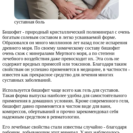
суставная боль
Бишофит - природный кристаллический полиминерал с очень
богатым солевым составом в легко усваиваемой форме.
Образовался он много миллионов лет назад после испарения
древнего моря. По своему химическому составу бишофит
очень схож с минералами Мертвого моря, а по степени
лечебного воздействия даже превосходит их. Эта соль не
содержит вредных примесей или токсинов. Благодаря таким
свойствам он успешно применяется в медицине, в частности -
известен как прекрасное средство для лечения многих
суставных заболеваний.
Используется бишофит чаще всего как гель для суставов.
Такая форма выпуска наиболее удобна для самостоятельного
применения в домашних условиях. Кроме современного геля,
бишофит давно применяется в чистом виде для ванн,
компрессов, обертываний и прочно зарекомендовал себя
надежным средством в ревматологии.
Его лечебные свойства стали известны случайно - благодаря
рабочим, добывающим этот минерал. У них наблюдалось