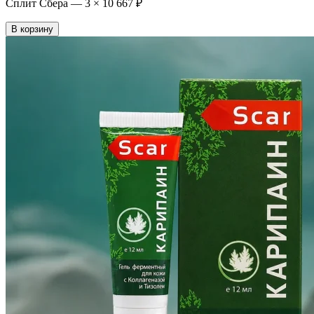
Сплит Сбера —
3
×
10 667 ₽
В корзину