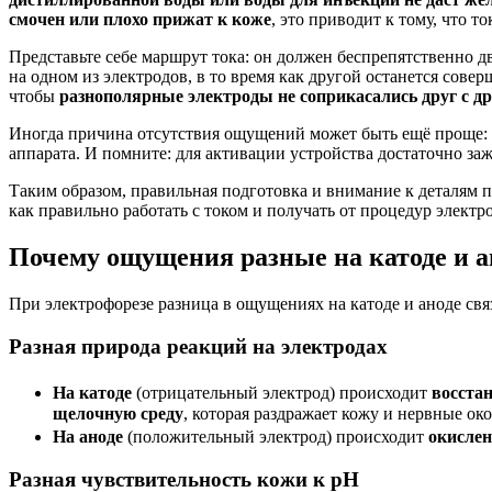
смочен или плохо прижат к коже
, это приводит к тому, что 
Представьте себе маршрут тока: он должен беспрепятственно 
на одном из электродов, в то время как другой останется со
чтобы
разнополярные электроды не соприкасались друг с д
Иногда причина отсутствия ощущений может быть ещё проще: пр
аппарата. И помните: для активации устройства достаточно заж
Таким образом, правильная подготовка и внимание к деталям 
как правильно работать с током и получать от процедур элект
Почему ощущения разные на катоде и а
При электрофорезе разница в ощущениях на катоде и аноде свя
Разная природа реакций на электродах
На катоде
(отрицательный электрод) происходит
восста
щелочную среду
, которая раздражает кожу и нервные ок
На аноде
(положительный электрод) происходит
окислен
Разная чувствительность кожи к pH