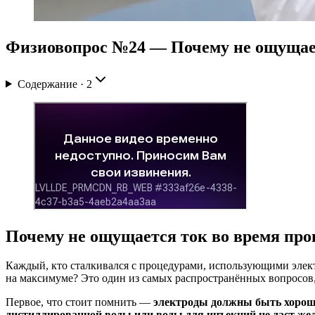
Физиовопрос №24 — Почему не ощущает
Содержание ·
2
Почему не ощущается ток во время пр
Каждый, кто сталкивался с процедурами, использующими электр
на максимуме? Это один из самых распространённых вопросов, 
Первое, что стоит помнить —
электроды должны быть хорош
дистиллированной воды или воды для инъекций не даст же