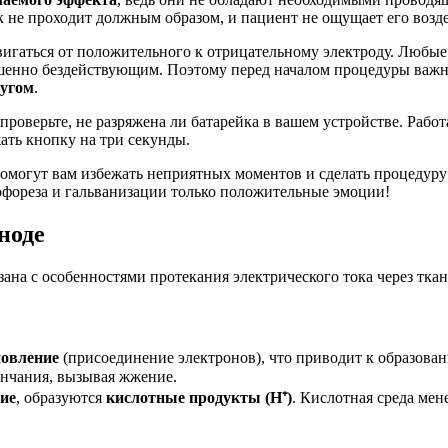
ток не проходит должным образом, и пациент не ощущает его возд
двигаться от положительного к отрицательному электроду. Любы
вершенно бездействующим. Поэтому перед началом процедуры важ
ругом
.
оверьте, не разряжена ли батарейка в вашем устройстве. Работ
ать кнопку на три секунды.
помогут вам избежать неприятных моментов и сделать процедуру
рофореза и гальванизации только положительные эмоции!
ноде
зана с особенностями протекания электрического тока через тк
новление
(присоединение электронов), что приводит к образов
ончания, вызывая жжение.
ие
, образуются
кислотные продукты (H⁺)
. Кислотная среда мен