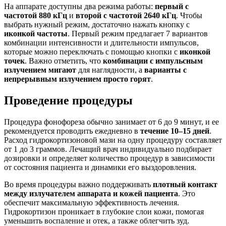
На аппарате доступны два режима работы:
первый с
частотой 880 кГц
и
второй с частотой 2640 кГц
. Чтобы
выбрать нужный режим, достаточно нажать кнопку с
иконкой частоты
. Первый режим предлагает 7 вариантов
комбинации интенсивности и длительности импульсов,
которые можно переключать с помощью кнопки с
иконкой
точек
. Важно отметить, что
комбинации с импульсным
излучением мигают
для наглядности, а
варианты с
непрерывным излучением просто горят
.
Проведение процедуры
Процедура фонофореза обычно занимает от 6 до 9 минут, и ее
рекомендуется проводить ежедневно в
течение 10–15 дней
.
Расход гидрокортизоновой мази на одну процедуру составляет
от 1 до 3 граммов. Лечащий врач индивидуально подбирает
дозировки и определяет количество процедур в зависимости
от состояния пациента и динамики его выздоровления.
Во время процедуры важно поддерживать
плотный контакт
между излучателем аппарата и кожей пациента
. Это
обеспечит максимальную эффективность лечения.
Гидрокортизон проникает в глубокие слои кожи, помогая
уменьшить воспаление и отек, а также облегчить зуд.