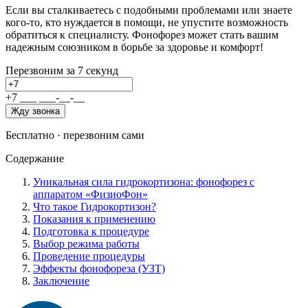
Если вы сталкиваетесь с подобными проблемами или знаете
кого-то, кто нуждается в помощи, не упустите возможность
обратиться к специалисту. Фонофорез может стать вашим
надежным союзником в борьбе за здоровье и комфорт!
Перезвоним за 7 секунд
+7
_
_
_
_
_
_
-
_
_
-
_
_
Жду звонка
Бесплатно · перезвоним сами
Содержание
Уникальная сила гидрокортизона: фонофорез с
аппаратом «ФизиоФон»
Что такое Гидрокортизон?
Показания к применению
Подготовка к процедуре
Выбор режима работы
Проведение процедуры
Эффекты фонофореза (УЗТ)
Заключение