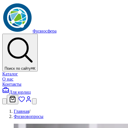
Физиосфера
Поиск по сайту
⌘
K
Каталог
О нас
Контакты
Для юрлиц
Главная
/
Физиовопросы