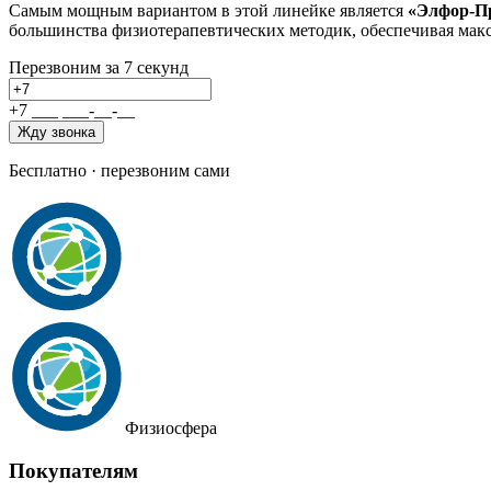
Самым мощным вариантом в этой линейке является
«Элфор-Пр
большинства физиотерапевтических методик, обеспечивая мак
Перезвоним за 7 секунд
+7
_
_
_
_
_
_
-
_
_
-
_
_
Жду звонка
Бесплатно · перезвоним сами
Физиосфера
Покупателям