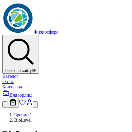
Физиосфера
Поиск по сайту
⌘
K
Каталог
О нас
Контакты
Для юрлиц
Бренды
/
BioLevel