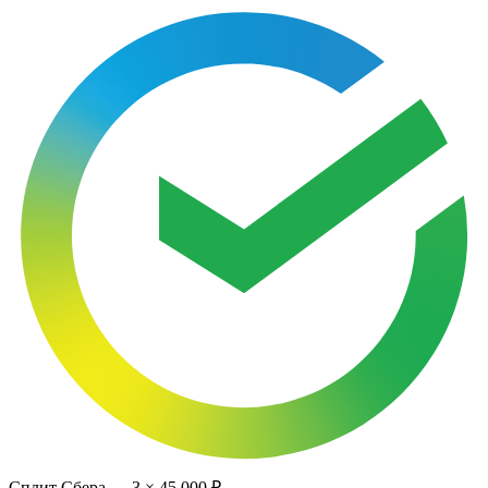
Сплит Сбера —
3
×
45 000 ₽