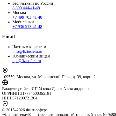
Бесплатный по России
8 800 444‑41‑48
Москва
+7 499 703‑41‑48
Мобильный
+7 936 513‑41‑48
Email
Частным клиентам
info@fiziosfera.ru
Юридическим лицам
opt@fiziosfera.ru
109559, Москва, ул. Марьинский Парк, д. 39, корп. 2
Владелец сайта:
ИП Ускова Дарья Александровна
ОГРНИП
317774600365181
ИНН
371200721364
© 2015–
2026
Физиосфера
«Физиосфера»® — зарегистрированный товарный знак № 94807