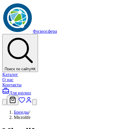
Физиосфера
Поиск по сайту
⌘
K
Каталог
О нас
Контакты
Для юрлиц
Бренды
/
Microlife