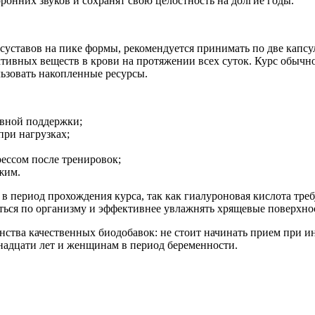
торонних звуков и сохранят свою целостность на долгие годы.
е суставов на пике формы, рекомендуется принимать по две капс
вных веществ в крови на протяжении всех суток. Курс обычно д
льзовать накопленные ресурсы.
ивной поддержки;
при нагрузках;
ессом после тренировок;
ежим.
 период прохождения курса, так как гиалуроновая кислота треб
ться по организму и эффективнее увлажнять хрящевые поверхно
инства качественных биодобавок: не стоит начинать прием при
енадцати лет и женщинам в период беременности.