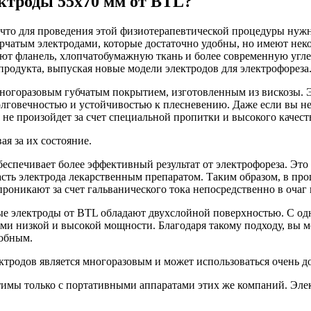
ктроды 55х70 мм от BTL?
е, что для проведения этой физиотерапевтической процедуры н
чатым электродами, которые достаточно удобны, но имеют некот
уют фланель, хлопчатобумажную ткань и более современную угле
продукта, выпуская новые модели электродов для электрофореза
многоразовым губчатым покрытием, изготовленным из вискозы. 
олговечностью и устойчивостью к плесневению. Даже если вы не
не произойдет за счет специальной пропитки и высокого качест
я за их состояние.
еспечивает более эффективный результат от электрофореза. Это
ть электрода лекарственным препаратом. Таким образом, в про
роникают за счет гальванического тока непосредственно в очаг 
 электроды от BTL обладают двухслойной поверхностью. С одной
ками низкой и высокой мощности. Благодаря такому подходу, вы
добным.
ктродов является многоразовым и может использоваться очень до
имы только с портативными аппаратами этих же компаний. Эле