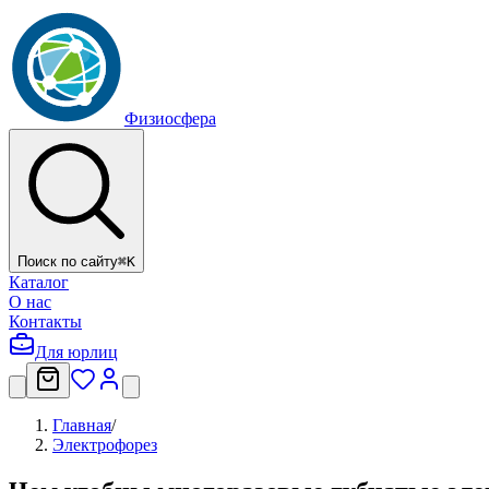
Физиосфера
Поиск по сайту
⌘
K
Каталог
О нас
Контакты
Для юрлиц
Главная
/
Электрофорез