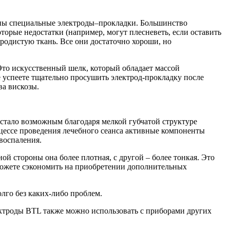
ужны специальные электроды–прокладки. Большинство
орые недостатки (например, могут плесневеть, если оставить
родистую ткань. Все они достаточно хороши, но
.
Это искусственный шелк, который обладает массой
 успеете тщательно просушить электрод-прокладку после
ва вискозы.
 стало возможным благодаря мелкой губчатой структуре
цессе проведения лечебного сеанса активные компоненты
воспаления.
 стороны она более плотная, с другой – более тонкая. Это
 можете сэкономить на приобретении дополнительных
лго без каких-либо проблем.
ктроды BTL также можно использовать с приборами других