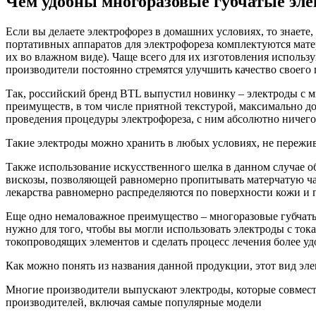
Чем удобны многоразовые губчатые эле
Если вы делаете электрофорез в домашних условиях, то знает
портативных аппаратов для электрофореза комплектуются матер
их во влажном виде). Чаще всего для их изготовления использ
производители постоянно стремятся улучшить качество своего 
Так, российский бренд BTL выпустил новинку – электроды с 
преимуществ, в том числе приятной текстурой, максимально д
проведения процедуры электрофореза, с ним абсолютно ничего 
Такие электроды можно хранить в любых условиях, не пережива
Также использование искусственного шелка в данном случае об
вискозы, позволяющей равномерно пропитывать матерчатую час
лекарства равномерно распределяются по поверхности кожи и п
Еще одно немаловажное преимущество – многоразовые губчатые
нужно для того, чтобы вы могли использовать электроды с то
токопроводящих элементов и сделать процесс лечения более у
Как можно понять из названия данной продукции, этот вид эле
Многие производители выпускают электроды, которые совмест
производителей, включая самые популярные модели