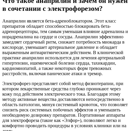
Что такое анаприлин и зачем он нужен
в сочетании с электрофорезом?
Анаприлин является бета-адреноблокатором. Этот класс
препаратов обладает способностью блокировать бета-
адренорецепторы, тем самым уменьшая влияние адреналина и
норадреналина на сердце и сосуды. Анаприлин эффективно
замедляет сердечный ритм, снижает потребность миокарда в
кислороде, уменьшает артериальное давление и обладает
выраженным антиаритмическим действием. В клинической
практике анаприлин используется для лечения артериальной
гипертензии, ишемической болезни сердца, тахикардии,
кардиомиопатий, а также некоторых форм тревожных
расстройств, включая панические атаки и тремор.
Электрофорез представляет собой метод физиотерапии, при
котором лекарственные средства глубоко проникают через
кожу под действием электрического тока. Благодаря этому
методу активные вещества доставляются непосредственно в
область патологии, минуя системный кровоток, что позволяет
снизить риск системных побочных эффектов и уменьшить
необходимую дозировку препаратов. Портативные аппараты
для электрофореза (такие как «Элфор»), позволяют легко и
комфортно проводить процедуры в условиях клиники или на
дому.