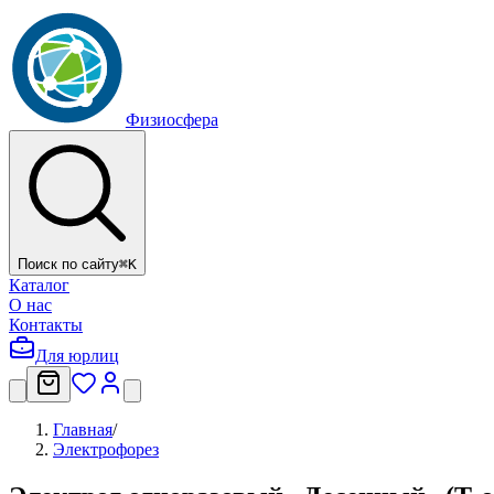
Физиосфера
Поиск по сайту
⌘
K
Каталог
О нас
Контакты
Для юрлиц
Главная
/
Электрофорез