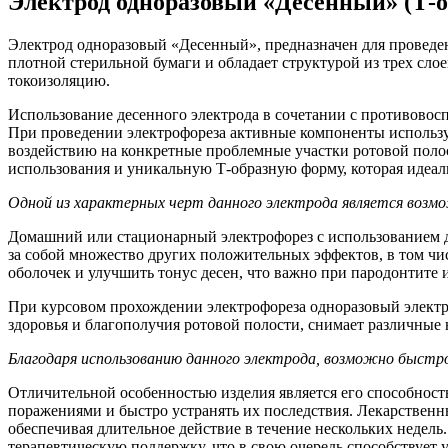
Электрод одноразовый «Десенный» (Т-о
Электрод одноразовый «Десенный», предназначен для проведен
плотной стерильной бумаги и обладает структурой из трех сл
токоизоляцию.
Использование десенного электрода в сочетании с противово
При проведении электрофореза активные компоненты использу
воздействию на конкретные проблемные участки ротовой полос
использования и уникальную Т-образную форму, которая идеал
Одной из характерных черт данного электрода является возмо
Домашний или стационарный электрофорез с использованием де
за собой множество других положительных эффектов, в том чи
оболочек и улучшить тонус десен, что важно при пародонтите 
При курсовом прохождении электрофореза одноразовый электр
здоровья и благополучия ротовой полости, снимает различные
Благодаря использованию данного электрода, возможно быстро
Отличительной особенностью изделия является его способность
поражениями и быстро устранять их последствия. Лекарственны
обеспечивая длительное действие в течение нескольких недель
терапевтическую поддержку, что в свою очередь способствует 