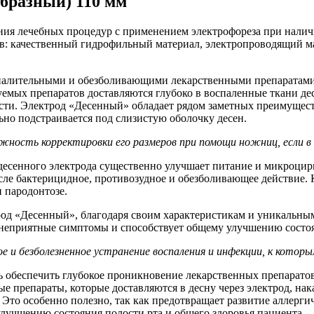
бразный) 110 мм
ия лечебных процедур с применением электрофореза при наличи
оев: качественный гидрофильный материал, электропроводящий 
спалительными и обезболивающими лекарственными препаратами 
емых препаратов доставляются глубоко в воспаленные ткани де
ти. Электрод «Десенный» обладает рядом заметных преимуществ
ьно подстраивается под слизистую оболочку десен.
жность корректировки его размеров при помощи ножниц, если в
сенного электрода существенно улучшает питание и микроцирку
сле бактерицидное, противозудное и обезболивающее действие. 
и пародонтозе.
од «Десенный», благодаря своим характеристикам и уникальны
 неприятные симптомы и способствует общему улучшению состоя
е и безболезненное устранение воспаления и инфекции, к котор
 обеспечить глубокое проникновение лекарственных препаратов 
е препараты, которые доставляются в десну через электрод, на
. Это особенно полезно, так как предотвращает развитие аллер
улучшению состояния полости рта и общего здоровья пациента.