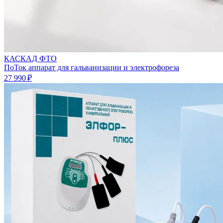
КАСКАД ФТО
ПоТок аппарат для гальванизации и электрофореза
27 990 ₽