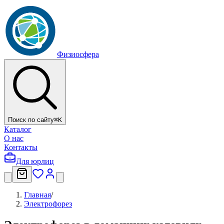
Физиосфера
Поиск по сайту
⌘
K
Каталог
О нас
Контакты
Для юрлиц
Главная
/
Электрофорез