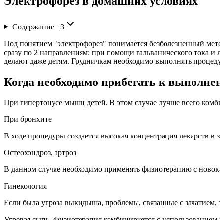
Электрофорез в домашних условиях
Содержание ·
3
Под понятием "электрофорез" понимается безболезненный мето
сразу по 2 направлениям: при помощи гальванического тока и 
делают даже детям. Грудничкам необходимо выполнять процед
Когда необходимо прибегать к выполн
При гипертонусе мышц детей. В этом случае лучше всего ком
При бронхите
В ходе процедуры создается высокая концентрация лекарств в з
Остеохондроз, артроз
В данном случае необходимо применять физиотерапию с новокаи
Гинекология
Если была угроза выкидыша, проблемы, связанные с зачатием,
Угревая сыпь. Физиотерапия комбинируется с использованием 