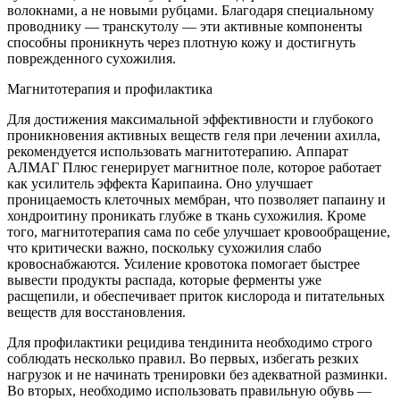
волокнами, а не новыми рубцами. Благодаря специальному
проводнику — транскутолу — эти активные компоненты
способны проникнуть через плотную кожу и достигнуть
поврежденного сухожилия.
Магнитотерапия и профилактика
Для достижения максимальной эффективности и глубокого
проникновения активных веществ геля при лечении ахилла,
рекомендуется использовать магнитотерапию. Аппарат
АЛМАГ Плюс генерирует магнитное поле, которое работает
как усилитель эффекта Карипаина. Оно улучшает
проницаемость клеточных мембран, что позволяет папаину и
хондроитину проникать глубже в ткань сухожилия. Кроме
того, магнитотерапия сама по себе улучшает кровообращение,
что критически важно, поскольку сухожилия слабо
кровоснабжаются. Усиление кровотока помогает быстрее
вывести продукты распада, которые ферменты уже
расщепили, и обеспечивает приток кислорода и питательных
веществ для восстановления.
Для профилактики рецидива тендинита необходимо строго
соблюдать несколько правил. Во первых, избегать резких
нагрузок и не начинать тренировки без адекватной разминки.
Во вторых, необходимо использовать правильную обувь —