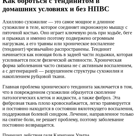
Как бороться с тендинитом в
домашних условиях и без НПВС
Ахиллово сухожилие — это самое мощное и длинное
сухожилие в теле, которое соединяет икроножную мышцу с
пяточной костью. Оно играет ключевую роль при ходьбе, беге
и прыжках и именно поэтому подвержено огромным
нагрузкам, а его травмы или хроническое воспаление
(тендинит) чрезвычайно распространены. Тендинит
начинается как ноющая боль в задней части лодыжки, которая
усиливается после физической активности. Хроническая
форма заболевания часто связана не с активным воспалением,
а с дегенерацией — разрушением структуры сухожилия и
накоплением рубцовой ткани.
Главная проблема хронического тендинита заключается в том,
что в поврежденном сухожилии образуется скопление
патологических клеток и жидкости, а также фиброз. Эта
фиброзная ткань плохо кровоснабжается, легко травмируется
и постоянно находится в состоянии вялотекущего воспаления,
поддерживая болевой синдром. Лечение, направленное только
на снятие боли, не решает проблему, поэтому заболевание
постоянно возвращается.
Принцип действия геля Карипаин Ультра