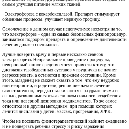
самым улучшая питание мягких тканей.
· Электрофореза с кокарбоксилазой. Препарат стимулирует
обменные процессы, улучшает нервную трофику.
Самолечение в данном случае недопустимо: несмотря на то,
что электрофорез – одна из самых безопасных физиопроцедур,
заниматься подбором препарата и определением длительности
лечения должен специалист.
Лучше доверить врачу и первые несколько сеансов
электрофореза. Неправильное проведение процедуры,
неверно выбранное средство могут привести к тому, что
дисплазия тазобедренных суставов у грудничка не начнет
регрессировать, а останется в прежнем состоянии. Кроме
этого, младенец не сможет сказать о том, что ему неудобно
или неприятно, и родители, решившие начать лечение
самостоятельно, нередко сталкиваются с раздражениями и
сыпью, развившимися из-за слишком сильного воздействия
тока или неверной дозировки медикаментов. То же самое
относится и к другим методикам, при помощи которых
лечится дисплазия у детей: массаж, прогревания, ЛФК.
Чтобы не посещать физиотерапевтический кабинет ежедневно
и не подвергать ребенка стрессу и риску заражения