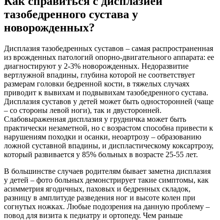
Как справиться с дисплазией
тазобедренного сустава у
новорожденных?
Дисплазия тазобедренных суставов – самая распространенная
из врожденных патологий опорно-двигательного аппарата: ее
диагностируют у 2-3% новорожденных. Недоразвитие
вертлужной впадины, глубина которой не соответствует
размерам головки бедренной кости, в тяжелых случаях
приводит к вывихам и подвывихам тазобедренного сустава.
Дисплазия суставов у детей может быть односторонней (чаще
– со стороны левой ноги), так и двусторонней.
Слабовыраженная дисплазия у грудничка может быть
практически незаметной, но с возрастом способна привести к
нарушениям походки и осанки, неоартрозу – образованию
ложной суставной впадины, и диспластическому коксартрозу,
который развивается у 85% больных в возрасте 25-55 лет.
В большинстве случаев родителям бывает заметна дисплазия
у детей – фото больных демонстрирует такие симптомы, как
асимметрия ягодичных, паховых и бедренных складок,
разницу в амплитуде разведения ног и высоте колен при
согнутых ножках. Любые подозрения на данную проблему –
повод для визита к педиатру и ортопеду. Чем раньше