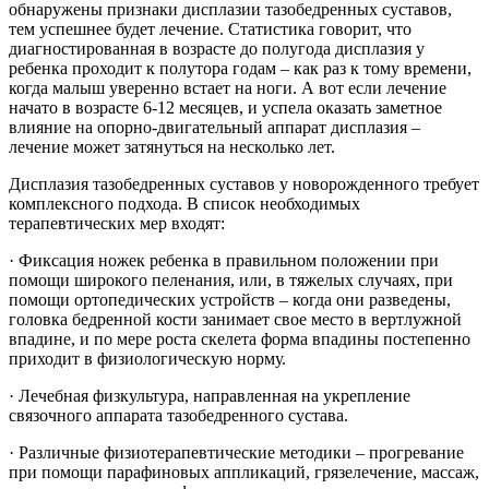
обнаружены признаки дисплазии тазобедренных суставов,
тем успешнее будет лечение. Статистика говорит, что
диагностированная в возрасте до полугода дисплазия у
ребенка проходит к полутора годам – как раз к тому времени,
когда малыш уверенно встает на ноги. А вот если лечение
начато в возрасте 6-12 месяцев, и успела оказать заметное
влияние на опорно-двигательный аппарат дисплазия –
лечение может затянуться на несколько лет.
Дисплазия тазобедренных суставов у новорожденного требует
комплексного подхода. В список необходимых
терапевтических мер входят:
· Фиксация ножек ребенка в правильном положении при
помощи широкого пеленания, или, в тяжелых случаях, при
помощи ортопедических устройств – когда они разведены,
головка бедренной кости занимает свое место в вертлужной
впадине, и по мере роста скелета форма впадины постепенно
приходит в физиологическую норму.
· Лечебная физкультура, направленная на укрепление
связочного аппарата тазобедренного сустава.
· Различные физиотерапевтические методики – прогревание
при помощи парафиновых аппликаций, грязелечение, массаж,