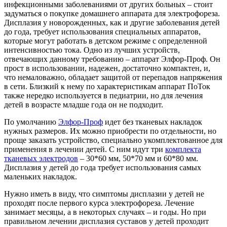
инфекционными заболеваниями от других больных – стоит
задуматься о покупке домашнего аппарата для электрофореза.
Дисплазия у новорожденных, как и другие заболевания детей
до года, требует использования специальных аппаратов,
которые могут работать в детском режиме с определенной
интенсивностью тока. Одно из лучших устройств,
отвечающих данному требованию – аппарат Элфор-Проф. Он
прост в использовании, надежен, достаточно компактен, и,
что немаловажно, обладает защитой от перепадов напряжения
в сети. Близкий к нему по характеристикам аппарат ПоТок
также нередко используется в педиатрии, но для лечения
детей в возрасте младше года он не подходит.
По умолчанию
Элфор-Проф
идет без тканевых накладок
нужных размеров. Их можно приобрести по отдельности, но
проще заказать устройство, специально укомплектованное для
применения в лечении детей. С ним идут три
комплекта
тканевых электродов
– 30*60 мм, 50*70 мм и 60*80 мм.
Дисплазия у детей до года требует использования самых
маленьких накладок.
Нужно иметь в виду, что симптомы дисплазии у детей не
проходят после первого курса электрофореза. Лечение
занимает месяцы, а в некоторых случаях – и годы. Но при
правильном лечении дисплазия суставов у детей проходит