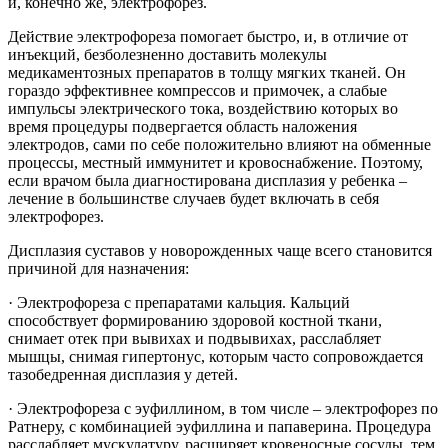
и, конечно же, электрофорез.
Действие электрофореза помогает быстро, и, в отличие от
инъекций, безболезненно доставить молекулы
медикаментозных препаратов в толщу мягких тканей. Он
гораздо эффективнее компрессов и примочек, а слабые
импульсы электрического тока, воздействию которых во
время процедуры подвергается область наложения
электродов, сами по себе положительно влияют на обменные
процессы, местный иммунитет и кровоснабжение. Поэтому,
если врачом была диагностирована дисплазия у ребенка –
лечение в большинстве случаев будет включать в себя
электрофорез.
Дисплазия суставов у новорожденных чаще всего становится
причиной для назначения:
· Электрофореза с препаратами кальция. Кальций
способствует формированию здоровой костной ткани,
снимает отек при вывихах и подвывихах, расслабляет
мышцы, снимая гипертонус, которым часто сопровождается
тазобедренная дисплазия у детей.
· Электрофореза с эуфиллином, в том числе – электрофорез по
Ратнеру, с комбинацией эуфиллина и папаверина. Процедура
расслабляет мускулатуру, расширяет кровеносные сосуды, тем