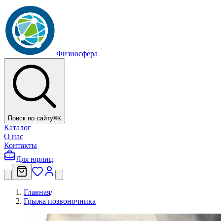
Физиосфера
Поиск по сайту
⌘
K
Каталог
О нас
Контакты
Для юрлиц
Главная
/
Грыжа позвоночника