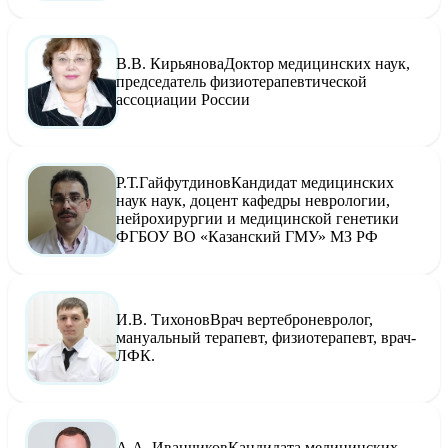
В.В. Кирьянова
Доктор медицинских наук,
председатель физиотерапевтической
ассоциации России
Р.Т.Гайфутдинов
Кандидат медицинских
наук наук, доцент кафедры неврологии,
нейрохирургии и медицинской генетики
ФГБОУ ВО «Казанский ГМУ» МЗ РФ
И.В. Тихонов
Врач вертеброневролог,
мануальный терапевт, физиотерапевт, врач-
ЛФК.
А.А. Иванчиков
Кандидата медицинских