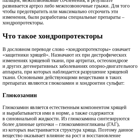
пальцев, межпозвонковые сочленения, в результате
развивается артроз либо межпозвоночные грыжи. Для того
чтобы предотвратить или максимально отсрочить эти
изменения, были разработаны специальные препараты –
хондропротекторы.
Что такое хондропротекторы
В дословном переводе слово «хондропротекторы» означает
«защитники хрящей». Назначают их при дистрофических
изменениях хрящевой ткани, при артритах, остеохондрозе
и других дегенеративных заболеваниях опорно-двигательного
аппарата, при которых наблюдается разрушение хрящевой
ткани. Основными действующими веществами в таких
препаратах являются глюкозамин и хондроитин сульфат:
Глюкозамин
Глюкозамин является естественным компонентом хрящей
и вырабатывается ими в норме, а также содержится
в синовиальной жидкости. Из глюкозамина синтезируются
более длинные цепочки – глюкозаминогликаны (ГАГ),
из которых выстраивается структура хряща. Поэтому данное
вещество оказывает влияние на рост и восстановление