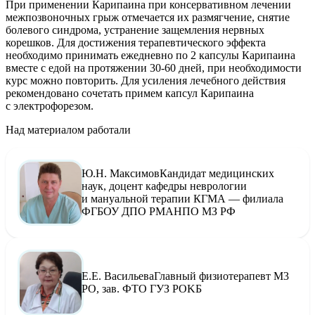
При применении Карипаина при консервативном лечении
межпозвоночных грыж отмечается их размягчение, снятие
болевого синдрома, устранение защемления нервных
корешков. Для достижения терапевтического эффекта
необходимо принимать ежедневно по 2 капсулы Карипаина
вместе с едой на протяжении 30-60 дней, при необходимости
курс можно повторить. Для усиления лечебного действия
рекомендовано сочетать примем капсул Карипаина
с электрофорезом.
Над материалом работали
Ю.Н. Максимов
Кандидат медицинских
наук, доцент кафедры неврологии
и мануальной терапии КГМА — филиала
ФГБОУ ДПО РМАНПО МЗ РФ
Е.Е. Васильева
Главный физиотерапевт М3
РО, зав. ФТО ГУЗ POKБ