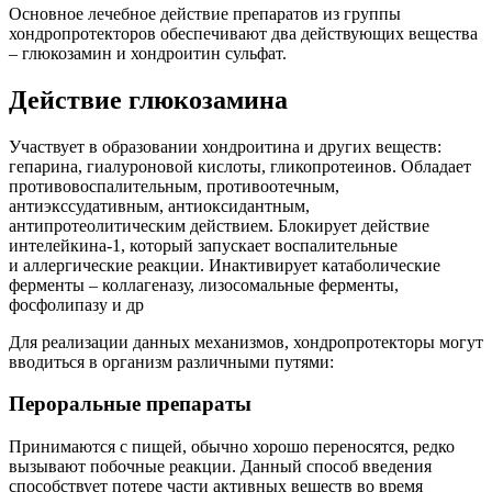
Основное лечебное действие препаратов из группы
хондропротекторов обеспечивают два действующих вещества
– глюкозамин и хондроитин сульфат.
Действие глюкозамина
Участвует в образовании хондроитина и других веществ:
гепарина, гиалуроновой кислоты, гликопротеинов. Обладает
противовоспалительным, противоотечным,
антиэкссудативным, антиоксидантным,
антипротеолитическим действием. Блокирует действие
интелейкина-1, который запускает воспалительные
и аллергические реакции. Инактивирует катаболические
ферменты – коллагеназу, лизосомальные ферменты,
фосфолипазу и др
Для реализации данных механизмов, хондропротекторы могут
вводиться в организм различными путями:
Пероральные препараты
Принимаются с пищей, обычно хорошо переносятся, редко
вызывают побочные реакции. Данный способ введения
способствует потере части активных веществ во время