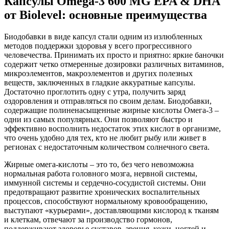
Капсулы Omega-3 600 MG EPA & DHA
от Biolevel: основные преимущества
Биодобавки в виде капсул стали одним из излюбленных
методов поддержки здоровья у всего прогрессивного
человечества. Принимать их просто и приятно: яркие баночки
содержит четко отмеренные дозировки различных витаминов,
микроэлементов, макроэлементов и других полезных
веществ, заключенных в гладкие аккуратные капсулы.
Достаточно проглотить одну с утра, получить заряд
оздоровления и отправляться по своим делам. Биодобавки,
содержащие полиненасыщенные жирные кислоты Омега-3 –
одни из самых популярных. Они позволяют быстро и
эффективно восполнить недостаток этих кислот в организме,
что очень удобно для тех, кто не любит рыбу или живет в
регионах с недостаточным количеством солнечного света.
Жирные омега-кислоты – это то, без чего невозможна
нормальная работа головного мозга, нервной системы,
иммунной системы и сердечно-сосудистой системы. Они
предотвращают развитие хронических воспалительных
процессов, способствуют нормальному кровообращению,
выступают «курьерами», доставляющими кислород к тканям
и клеткам, отвечают за производство гормонов,
поддерживают здоровье суставов, зрения, кожи, ногтей и