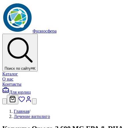
Физиосфера
Поиск по сайту
⌘
K
Каталог
О нас
Контакты
Для юрлиц
Главная
/
Лечение витилиго