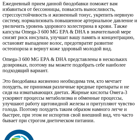
Ежедневный прием данной биодобавки поможет вам
избавиться от бессонницы, повысить выносливость,
стрессоустойчивость и жизненный тонус, укрепить нервную
систему, нормализовать повышенное артериальное давление и
увеличить уровень здорового холестерина в крови. Также
капсулы Omega-3 600 MG EPA & DHA в значительной мере
снизят риск инсульта, улучшат вашу память и концентрацию,
остановят выпадение волос, предотвратят развитие
остеопороза и вернут коже здоровый молодой вид.
Omega-3 600 MG EPA & DHA представлены в нескольких
дозировках, поэтому вы можете подобрать себе наиболее
подходящий вариант.
Это биодобавка жизненно необходима тем, кто мечтает
похудеть, не принимая различные вредные препараты и не
сидя на изматывающих диетах. Жирные кислоты Омега-3
ускоряют процессы метаболизма и обменные процессы,
улучшают работу щитовидной железы и притупляют чувство
голода. Поэтому похудеть таким образом намного легче и
быстрее, при этом не испортив свой внешний вид, что часто
бывает при строгом диетическом питании.