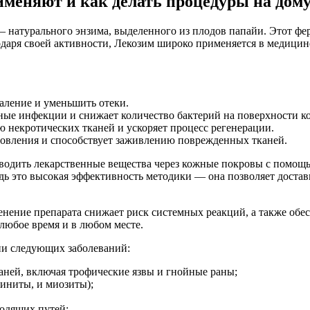
именяют и как делать процедуры на дом
— натурального энзима, выделенного из плодов папайи. Этот ф
одаря своей активности, Лекозим широко применяется в медицин
аление и уменьшить отеки.
ные инфекции и снижает количество бактерий на поверхности к
 некротических тканей и ускоряет процесс регенерации.
овления и способствует заживлению поврежденных тканей.
водить лекарственные вещества через кожные покровы с помощь
ь это высокая эффективность методики — она позволяет достав
ение препарата снижает риск системных реакций, а также обес
любое время и в любом месте.
ии следующих заболеваний:
аней, включая трофические язвы и гнойные раны;
гиниты, и миозиты);
одящих путей;