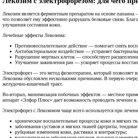
Лекозим с электрофорезом: для чего пр
Лекозим является ферментным препаратом на основе папаина 
что позволяет ему эффективно разрушать белковые связи. Благ
улучшения состояния кожи.
Лечебные эффекты Лекозима:
Противовоспалительное действие — помогает снять восп
Антибактериальное воздействие — устраняет бактериаль
Разрушение мертвых клеток — способствует расщеплению
Улучшение заживления ран — ускоряет процессы восстан
Электрофорез — это метод физиотерапии, который позволяет в
Лекозима обусловлен несколькими причинами. В первую очеред
желудочно-кишечный тракт.
Во-вторых, минимизация побочных эффектов — местное примен
аппарат «Элфор Плюс» дает возможность проводить лечение в 
Электрофорез с Лекозимом чаще всего используется при лечен
хронические воспалительные процессы кожи и мягких тк
заболевания суставов и мягких тканей (артриты, тендова
рубцовые изменения кожи, растяжки и контрактуры;
воспалительные заболевания органов дыхания и мочевыв