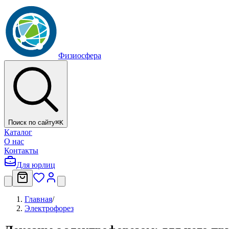
Физиосфера
Поиск по сайту
⌘
K
Каталог
О нас
Контакты
Для юрлиц
Главная
/
Электрофорез