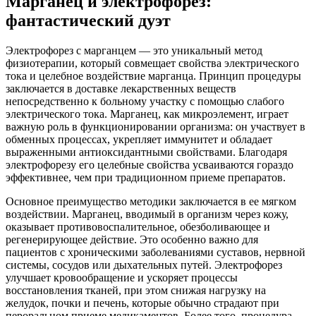
Марганец и электрофорез:
фантастический дуэт
Электрофорез с марганцем — это уникальный метод
физиотерапии, который совмещает свойства электрического
тока и целебное воздействие марганца. Принцип процедуры
заключается в доставке лекарственных веществ
непосредственно к больному участку с помощью слабого
электрического тока. Марганец, как микроэлемент, играет
важную роль в функционировании организма: он участвует в
обменных процессах, укрепляет иммунитет и обладает
выраженными антиоксидантными свойствами. Благодаря
электрофорезу его целебные свойства усваиваются гораздо
эффективнее, чем при традиционном приеме препаратов.
Основное преимущество методики заключается в ее мягком
воздействии. Марганец, вводимый в организм через кожу,
оказывает противовоспалительное, обезболивающее и
регенерирующее действие. Это особенно важно для
пациентов с хроническими заболеваниями суставов, нервной
системы, сосудов или дыхательных путей. Электрофорез
улучшает кровообращение и ускоряет процессы
восстановления тканей, при этом снижая нагрузку на
желудок, почки и печень, которые обычно страдают при
пероральном приеме медикаментов. Более того, процедура