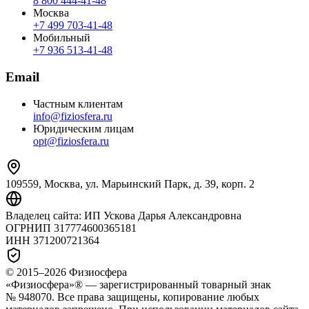
8 800 444‑41‑48
Москва
+7 499 703‑41‑48
Мобильный
+7 936 513‑41‑48
Email
Частным клиентам
info@fiziosfera.ru
Юридическим лицам
opt@fiziosfera.ru
109559, Москва, ул. Марьинский Парк, д. 39, корп. 2
Владелец сайта:
ИП Ускова Дарья Александровна
ОГРНИП
317774600365181
ИНН
371200721364
© 2015–
2026
Физиосфера
«Физиосфера»® — зарегистрированный товарный знак
№ 948070. Все права защищены, копирование любых