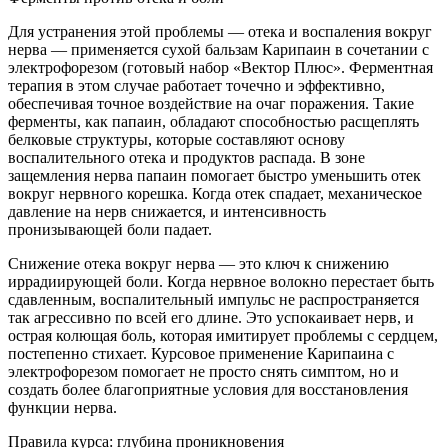
Для устранения этой проблемы — отека и воспаления вокруг
нерва — применяется сухой бальзам Карипаин в сочетании с
электрофорезом (готовый набор «Вектор Плюс». Ферментная
терапия в этом случае работает точечно и эффективно,
обеспечивая точное воздействие на очаг поражения. Такие
ферменты, как папаин, обладают способностью расщеплять
белковые структуры, которые составляют основу
воспалительного отека и продуктов распада. В зоне
защемления нерва папаин помогает быстро уменьшить отек
вокруг нервного корешка. Когда отек спадает, механическое
давление на нерв снижается, и интенсивность
пронизывающей боли падает.
Снижение отека вокруг нерва — это ключ к снижению
иррадиирующей боли. Когда нервное волокно перестает быть
сдавленным, воспалительный импульс не распространяется
так агрессивно по всей его длине. Это успокаивает нерв, и
острая колющая боль, которая имитирует проблемы с сердцем,
постепенно стихает. Курсовое применение Карипаина с
электрофорезом помогает не просто снять симптом, но и
создать более благоприятные условия для восстановления
функции нерва.
Правила курса: глубина проникновения