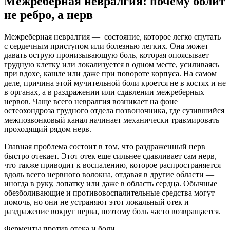
Межреберная невралгия: почему болит
не ребро, а нерв
Межреберная невралгия — состояние, которое легко спутать
с сердечным приступом или болезнью легких. Она может
давать острую пронизывающую боль, которая опоясывает
грудную клетку или локализуется в одном месте, усиливаясь
при вдохе, кашле или даже при повороте корпуса. На самом
деле, причина этой мучительной боли кроется не в костях и не
в органах, а в раздражении или сдавлении межреберных
нервов. Чаще всего невралгия возникает на фоне
остеохондроза грудного отдела позвоночника, где сузившийся
межпозвонковый канал начинает механически травмировать
проходящий рядом нерв.
Главная проблема состоит в том, что раздраженный нерв
быстро отекает. Этот отек еще сильнее сдавливает сам нерв,
что также приводит к воспалению, которое распространяется
вдоль всего нервного волокна, отдавая в другие области —
иногда в руку, лопатку или даже в область сердца. Обычные
обезболивающие и противовоспалительные средства могут
помочь, но они не устраняют этот локальный отек и
раздражение вокруг нерва, поэтому боль часто возвращается.
Ферменты против отека и боли