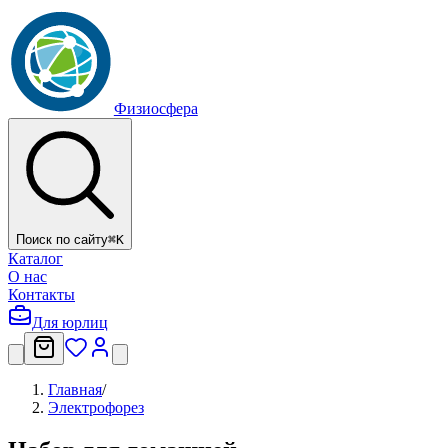
Физиосфера
Поиск по сайту
⌘
K
Каталог
О нас
Контакты
Для юрлиц
Главная
/
Электрофорез