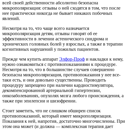
всей своей действенности абсолютно безопасна
микрополяризация: отзывы о ней сходятся в том, что после
нее практически никогда не бывает никаких побочных
явлений.
Несмотря на то, что чаще всего назначается
микрополяризация детям, отзывы говорят об ее
эффективности в лечении астенического синдрома и
хронических головных болей у взрослых, а также в терапии
когнитивных нарушений у пожилых пациентов.
Прежде чем купить аппарат
Элфор-Проф
и накладки к нему,
нужно ознакомиться с противопоказаниями к процедуре.
Несмотря на то, что в большинстве случаев совершенно
безопасна микрополяризация, противопоказания у нее все-
таки есть, и они довольно существенны. Проводить
процедуру запрещено при наличии кардиостимулятора,
декомпенсированной артериальной гипертензии,
онкозаболеваниях, опухолях мозга любого происхождения, а
также при эпилепсии и шизофрении.
Стоит заметить, что не слишком обширен список
противопоказаний, который имеет микрополяризация.
Показания к ней, напротив, достаточно многочисленны. При
этом она может (и должна — комплексная терапия дает