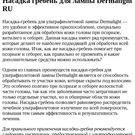
Насадка гребень для лампы Dermalight
RU
Насадка-гребень для ультрафиолетовой лампы Dermalight —
это удобное и эффективное приспособление, специально
разработанное для обработки кожи головы при псориазе,
витилиго и себорее. Данная насадка имеет ряд преимуществ,
которые делают ее наиболее подходящей для обработки всей
кожи головы. Итак, как же насадка-гребень помогает при
псориазе и себорее, как правильно ее применять и какие
дополнительные средства можно использовать?
Одним из главных преимуществ насадки-гребня для
ультрафиолетовой лампы Dermalight является ее способность
обрабатывать те участки кожи, которые скрыты под волосами.
Это особенно полезно при псориазе и себорее волосистой
части головы, так как эти заболевания часто затрагивают не
только отдельные участки, но и обширные области кожи
головы. Насадка-гребень позволяет равномерно распределить
лечебное ультрафиолетовое излучение по всей поверхности,
повышая тем самым эффективность и результативность
лечения.
Для правильного применения насадки-гребня рекомендуется
следовать инструкции, предоставленной с ультрафиолетовой