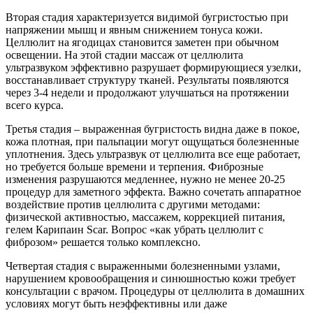
Вторая стадия характеризуется видимой бугристостью при
напряжении мышц и явным снижением тонуса кожи.
Целлюлит на ягодицах становится заметен при обычном
освещении. На этой стадии массаж от целлюлита
ультразвуком эффективно разрушает формирующиеся узелки,
восстанавливает структуру тканей. Результаты появляются
через 3-4 недели и продолжают улучшаться на протяжении
всего курса.
Третья стадия – выраженная бугристость видна даже в покое,
кожа плотная, при пальпации могут ощущаться болезненные
уплотнения. Здесь ультразвук от целлюлита все еще работает,
но требуется больше времени и терпения. Фиброзные
изменения разрушаются медленнее, нужно не менее 20-25
процедур для заметного эффекта. Важно сочетать аппаратное
воздействие против целлюлита с другими методами:
физической активностью, массажем, коррекцией питания,
гелем Карипаин Scar. Вопрос «как убрать целлюлит с
фиброзом» решается только комплексно.
Четвертая стадия с выраженными болезненными узлами,
нарушением кровообращения и синюшностью кожи требует
консультации с врачом. Процедуры от целлюлита в домашних
условиях могут быть неэффективны или даже