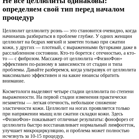
Не все целлюлиты одинаковы:
определяем свой тип перед началом
процедур
Целлюлит целлюлиту рознь — это становится очевидно, когда
начинаешь разбираться в проблеме глубже. У одних женщин
целлюлит на бедрах мягкий и заметен только при сжатии
кожи, у других — плотный, с выраженными бугорками даже в
расслабленном состоянии. Кто-то борется с отечностью, а кто-
то — с фиброзом. Массажер от целлюлита «ФизиоФон»
эффективен по-разному в зависимости от стадии и типа
проблемы. Давайте разберемся, когда ультразвук от целлюлита
максимально эффективен и на какие нюансы обратить
внимание.
Косметологи выделяют четыре стадии целлюлита по степени
выраженности. На первой стадии изменения практически
незаметны — легкая отечность, небольшое снижение
эластичности кожи. Целлюлит на ногах проявляется только
при напряжении мышц или сжатии складки кожи. Здесь
«ФизиоФон» показывает отличные результаты: фонофорез от
целлюлита быстро восстанавливает нормальный лимфоотток,
улучшает микроциркуляцию, и проблема может полностью
исчезнуть за 10-15 процедур.