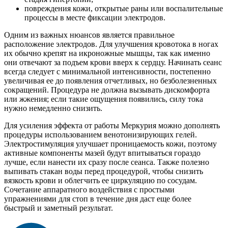
повреждения кожи, открытые раны или воспалительные
процессы в месте фиксации электродов.
Одним из важных нюансов является правильное
расположение электродов. Для улучшения кровотока в ногах
их обычно крепят на икроножные мышцы, так как именно
они отвечают за подъем крови вверх к сердцу. Начинать сеанс
всегда следует с минимальной интенсивности, постепенно
увеличивая ее до появления отчетливых, но безболезненных
сокращений. Процедура не должна вызывать дискомфорта
или жжения; если такие ощущения появились, силу тока
нужно немедленно снизить.
Для усиления эффекта от работы Меркурия можно дополнять
процедуры использованием венотонизирующих гелей.
Электростимуляция улучшает проницаемость кожи, поэтому
активные компоненты мазей будут впитываться гораздо
лучше, если нанести их сразу после сеанса. Также полезно
выпивать стакан воды перед процедурой, чтобы снизить
вязкость крови и облегчить ее циркуляцию по сосудам.
Сочетание аппаратного воздействия с простыми
упражнениями для стоп в течение дня даст еще более
быстрый и заметный результат.