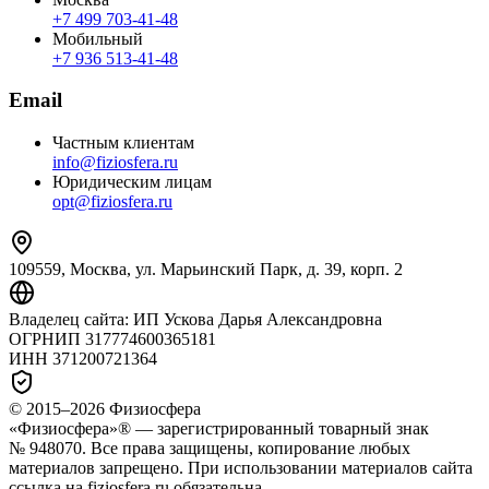
+7 499 703‑41‑48
Мобильный
+7 936 513‑41‑48
Email
Частным клиентам
info@fiziosfera.ru
Юридическим лицам
opt@fiziosfera.ru
109559, Москва, ул. Марьинский Парк, д. 39, корп. 2
Владелец сайта:
ИП Ускова Дарья Александровна
ОГРНИП
317774600365181
ИНН
371200721364
© 2015–
2026
Физиосфера
«Физиосфера»® — зарегистрированный товарный знак
№ 948070. Все права защищены, копирование любых
материалов запрещено. При использовании материалов сайта
ссылка на fiziosfera.ru обязательна.