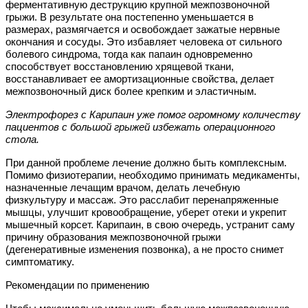
ферментативную деструкцию крупной межпозвоночной
грыжи. В результате она постепенно уменьшается в
размерах, размягчается и освобождает зажатые нервные
окончания и сосуды. Это избавляет человека от сильного
болевого синдрома, тогда как папаин одновременно
способствует восстановлению хрящевой ткани,
восстанавливает ее амортизационные свойства, делает
межпозвоночный диск более крепким и эластичным.
Электрофорез с Карипа
ин уже помог огромному количеству
пациентов с большой грыжей избежать операционного
стола.
При данной проблеме лечение должно быть комплексным.
Помимо физиотерапии, необходимо принимать медикаменты,
назначенные лечащим врачом, делать лечебную
физкультуру и массаж. Это расслабит перенапряженные
мышцы, улучшит кровообращение, уберет отеки и укрепит
мышечный корсет. Карипаин, в свою очередь, устранит саму
причину образования межпозвоночной грыжи
(дегенеративные изменения позвонка), а не просто снимет
симптоматику.
Рекомендации по применению