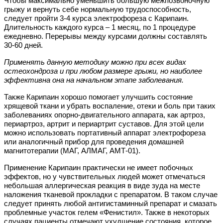
Чтобы максимально уменьшить большую межпозвоночную
грыжу и вернуть себе нормальную трудоспособность,
следует пройти 3-4 курса электрофореза с Карипаин.
Длительность каждого курса – 1 месяц, по 1 процедуре
ежедневно. Перерывы между курсами должны составлять
30-60 дней.
Применять данную методику можно при всех видах
остеохондроза и при любом размере грыжи, но наиболее
эффективна она на начальном этапе заболевания.
Также Карипаин хорошо помогает улучшить состояние
хрящевой ткани и убрать воспаление, отеки и боль при таких
заболеваниях опорно-двигательного аппарата, как артроз,
периартроз, артрит и периартрит суставов. Для этой цели
можно использовать портативный аппарат электрофореза
или аналогичный прибор для проведения домашней
магнитотерапии (МАГ, АЛМАГ, АМТ-01).
Применение Карипаин практически не имеет побочных
эффектов, но у чувствительных людей может отмечаться
небольшая аллергическая реакция в виде зуда на месте
наложения тканевой прокладки с препаратом. В таком случае
следует принять любой антигистаминный препарат и смазать
проблемные участок гелем «Фенистил». Также в некоторых
случаях пациенты отмечают ухудшение состояния, которое