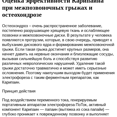
Оценка эффективности Карипаина
при межпозвоночных грыжах и
остеохондрозе
Остеохондроз – очень распространенное заболевание,
постепенно разрушающее хрящевую ткань и ослабляющее
позвонки и межпозвоночные диски. В результате у человека
появляются протрузии, которые, в свою очередь, приводят к
выбуханию дискового ядра и формированию межпозвоночной
грыжи. Если такая грыжа достигнет крупных размеров, она
начнет давить на нервные окончания и близлежащие сосуды,
вызывая сильнейшую боль и способствуя развитию
различных неврологических нарушений. Удаление такой
грыжи достаточно травматично и может иметь серьезные
осложнения. Поэтому наилучшим выходом будет применения
электрофореза с таким ферментным препаратом, как
Карипаин.
Принцип действия
Под воздействием переменного тока, генерируемым
портативным аппаратом электрофореза ПоТок, активный
компонент Карипаин — папаин (вытяжка из сока папайи) —
глубоко проникает к поврежденному позвонку и выполняет