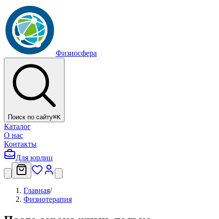
Физиосфера
Поиск по сайту
⌘
K
Каталог
О нас
Контакты
Для юрлиц
Главная
/
Физиотерапия