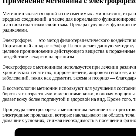
Применение метионина с электрофорез
Метионин является одной из незаменимых аминокислот, играю
вредных соединений, а также для нормального функционирова
и антиоксидантным свойствам. Препарат улучшает функции пе
радикалами.
Электрофорез — это метод физиотерапевтического воздействия,
Портативный аппарат «Элфор Плюс» делает данную методику до
целевое проникновение действующего вещества в пораженные з
воздействие лекарств на организм.
Электрофорез с метионином используется при лечении различн
хронических гепатитах, циррозе печени, жировом гепатозе, а
заболеваний, таких как дерматит, экзема и псориаз — благодар
В косметологии метионин используют для улучшения состояни
бороться с возрастными изменениями кожи, включая морщины 
делает кожу более подтянутой и здоровой на вид. Кроме того, 
Процедура электрофореза с метионином начинается с приготовл
электродные прокладки, которые накладывают на область тела
домашних условиях, снижая необходимость в посещении физио