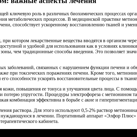
ом: важные аспекты лечения
щей ключевую роль в различных биохимических процессах орган
ния метаболических процессов. В медицинской практике метио
чени, способствует ускоренному восстановлению тканей и уме
 при котором лекарственные вещества вводятся в организм чере
ступной и удобной для использования как в условиях клиники, 
оны, чем традиционные способы введения. Это позволяет значи
ых заболеваний, связанных с нарушением функции печени и обм
 также при токсических поражениях печени. Кроме того, метион
я его способности ускорять восстановительные процессы в тканя
я кожи, повышения ее тонуса и улучшения цвета лица. С помощ
и потерю упругости. Процедуры электрофореза с метионином та
такая комбинация эффективна в борьбе с акне и гиперпигментаци
ения раствора. Для этого используют 0,5-2% раствор метионина 
, нуждающуюся в лечении. Портативный аппарат «Элфор Плюс» и
терапевтического кабинета.