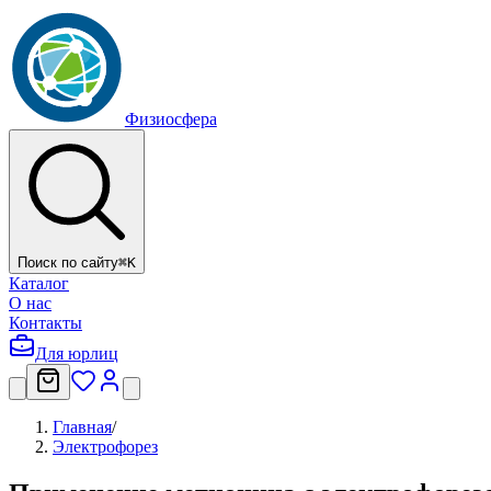
Физиосфера
Поиск по сайту
⌘
K
Каталог
О нас
Контакты
Для юрлиц
Главная
/
Электрофорез