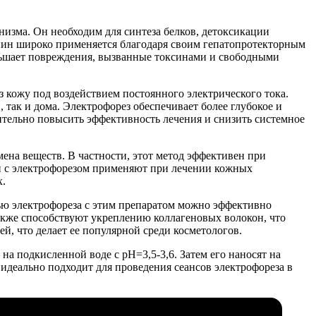
изма. Он необходим для синтеза белков, детоксикации
нин широко применяется благодаря своим гепатопротекторным
ньшает повреждения, вызванные токсинами и свободными
з кожу под воздействием постоянного электрического тока.
так и дома. Электрофорез обеспечивает более глубокое и
тельно повысить эффективность лечения и снизить системное
ена веществ. В частности, этот метод эффективен при
ин с электрофорезом применяют при лечении кожных
х.
ью электрофореза с этим препаратом можно эффективно
кже способствуют укреплению коллагеновых волокон, что
ей, что делает ее популярной среди косметологов.
на подкисленной воде с pH=3,5-3,6. Затем его наносят на
деально подходит для проведения сеансов электрофореза в