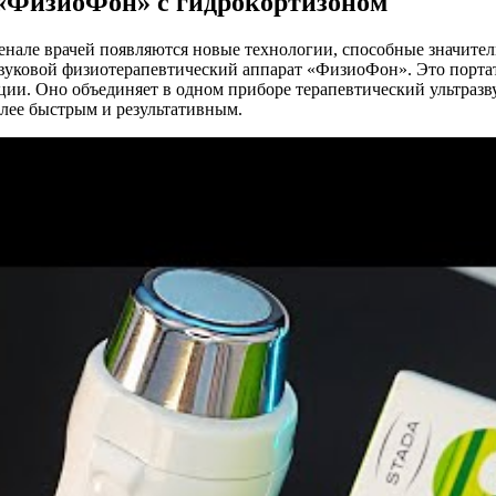
 «ФизиоФон» с гидрокортизоном
енале врачей появляются новые технологии, способные значител
вуковой физиотерапевтический аппарат «ФизиоФон». Это портат
ции. Оно объединяет в одном приборе терапевтический ультразву
олее быстрым и результативным.