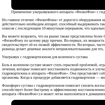
Применение ультразвукового аппарата «ФизиоФон» с ги
Но главное отличие «ФизиоФона» от дорогого оборудования зак
действительно необходим аппарат, способный выдерживать та
сеансов с последующим 10-минутным перерывом, что идеально
Вы можете возразить, что на рынке также представлены более
«ФизиоФону по целому ряду причин. Во-первых, их мощность о
свидетельствует об их низкой эффективности. Во-вторых, часто
разница делает дешевые аналоги непривлекательными для тех, 
Ультразвук с гидрокортизоном для коленного сустава
Боль в коленном суставе может стать серьезной проблемой, о
лечения, которые помогают восстановить подвижность и улучши
гидрокортизона и аппарата «ФизиоФон». Она представляет соб
организма. Когда к процедуре добавляется гидрокортизон — м
Фонофорез сустава с гидрокортизоном помогает снизить воспал
способствует более быстрому и эффективному восстановлению 
аппарата «ФизиоФон») и может легко выполняться в домашних 