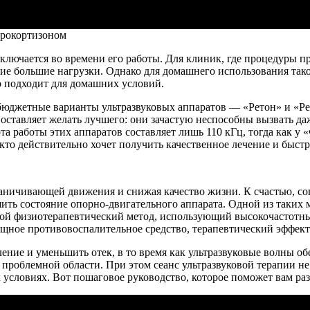
дрокортизоном
лючается во времени его работы. Для клиник, где процедуры пр
кие большие нагрузки. Однако для домашнего использования та
 подходит для домашних условий.
 бюджетные варианты ультразвуковых аппаратов — «Ретон» и «Ре
ставляет желать лучшего: они зачастую неспособны вызвать даж
та работы этих аппаратов составляет лишь 110 кГц, тогда как у
кто действительно хочет получить качественное лечение и быстр
граничивающей движения и снижая качество жизни. К счастью, 
ть состояние опорно-двигательного аппарата. Одной из таких м
ой физиотерапевтический метод, использующий высокочастотные
ощное противовоспалительное средство, терапевтический эффект
ение и уменьшить отек, в то время как ультразвуковые волны об
проблемной области. При этом сеанс ультразвуковой терапии не
условиях. Вот пошаговое руководство, которое поможет вам раз