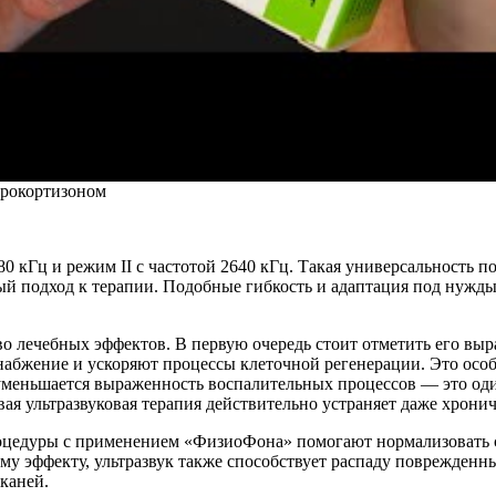
дрокортизоном
0 кГц и режим II с частотой 2640 кГц. Такая универсальность 
ный подход к терапии. Подобные гибкость и адаптация под нуж
о лечебных эффектов. В первую очередь стоит отметить его вы
абжение и ускоряют процессы клеточной регенерации. Это особ
 уменьшается выраженность воспалительных процессов — это оди
я ультразвуковая терапия действительно устраняет даже хронич
оцедуры с применением «ФизиоФона» помогают нормализовать ст
у эффекту, ультразвук также способствует распаду поврежденны
каней.