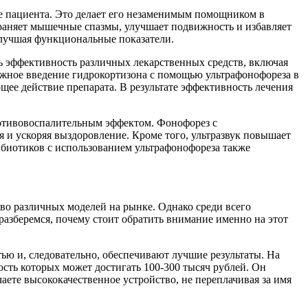
ие пациента. Это делает его незаменимым помощником в
раняет мышечные спазмы, улучшает подвижность и избавляет
улучшая функциональные показатели.
ь эффективность различных лекарственных средств, включая
жное введение гидрокортизона с помощью ультрафонофореза в
щее действие препарата. В результате эффективность лечения
ротивовоспалительным эффектом. Фонофорез с
я и ускоряя выздоровление. Кроме того, ультразвук повышает
ибиотиков с использованием ультрафонофореза также
во различных моделей на рынке. Однако среди всего
 разберемся, почему стоит обратить внимание именно на этот
ью и, следовательно, обеспечивают лучшие результаты. На
ость которых может достигать 100-300 тысяч рублей. Он
аете высококачественное устройство, не переплачивая за имя