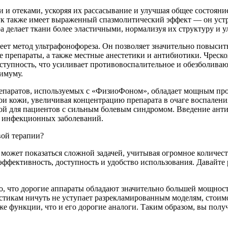
 и отеками, ускоряя их рассасывание и улучшая общее состоян
ук также имеет выраженный спазмолитический эффект — он уст
 делает ткани более эластичными, нормализуя их структуру и 
ет метод ультрафонофореза. Он позволяет значительно повысит
препараты, а также местные анестетики и антибиотики. Чреско
ступность, что усиливает противовоспалительное и обезболиваю
нимуму.
препаратов, используемых с «ФизиоФоном», обладает мощным п
лои кожи, увеличивая концентрацию препарата в очаге воспалени
ной для пациентов с сильным болевым синдромом. Введение ант
и инфекционных заболеваний.
вой терапии?
 может показаться сложной задачей, учитывая огромное количест
 эффективность, доступность и удобство использования. Давайте
о, что дорогие аппараты обладают значительно большей мощност
истикам ничуть не уступает разрекламированным моделям, стоим
е функции, что и его дорогие аналоги. Таким образом, вы получ