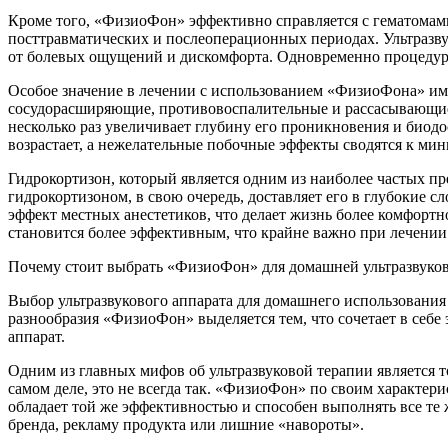
Кроме того, «ФизиоФон» эффективно справляется с гематомами
посттравматических и послеоперационных периодах. Ультразв
от болевых ощущений и дискомфорта. Одновременно процедура
Особое значение в лечении с использованием «ФизиоФона» име
сосудорасширяющие, противовоспалительные и рассасывающие 
несколько раз увеличивает глубину его проникновения и биодо
возрастает, а нежелательные побочные эффекты сводятся к ми
Гидрокортизон, который является одним из наиболее частых 
гидрокортизоном, в свою очередь, доставляет его в глубокие с
эффект местных анестетиков, что делает жизнь более комфорт
становится более эффективным, что крайне важно при лечени
Почему стоит выбрать «ФизиоФон» для домашней ультразвуко
Выбор ультразвукового аппарата для домашнего использования
разнообразия «ФизиоФон» выделяется тем, что сочетает в себе
аппарат.
Одним из главных мифов об ультразвуковой терапии является т
самом деле, это не всегда так. «ФизиоФон» по своим характер
обладает той же эффективностью и способен выполнять все те ж
бренда, рекламу продукта или лишние «навороты».