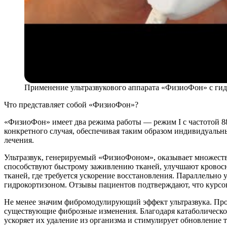
Применение ультразвукового аппарата «ФизиоФон» с ги
Что представляет собой «ФизиоФон»?
«ФизиоФон» имеет два режима работы — режим I с частотой 88
конкретного случая, обеспечивая таким образом индивидуаль
лечения.
Ультразвук, генерируемый «ФизиоФоном», оказывает множеств
способствуют быстрому заживлению тканей, улучшают кровосн
тканей, где требуется ускорение восстановления. Параллельно
гидрокортизоном. Отзывы пациентов подтверждают, что курсова
Не менее значим фибромодулирующий эффект ультразвука. Пр
существующие фиброзные изменения. Благодаря катаболическом
ускоряет их удаление из организма и стимулирует обновление т