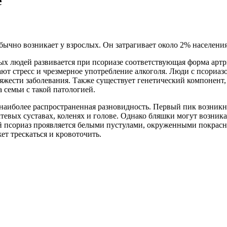
е
ычно возникает у взрослых. Он затрагивает около 2% населения
х людей развивается при псориазе соответствующая форма артр
ют стресс и чрезмерное употребление алкоголя. Люди с псориазо
яжести заболевания. Также существует генетический компонент,
 семьи с такой патологией.
наиболее распространенная разновидность. Первый пик возникно
октевых суставах, коленях и голове. Однако бляшки могут возник
ый псориаз проявляется белыми пустулами, окруженными покрас
т трескаться и кровоточить.