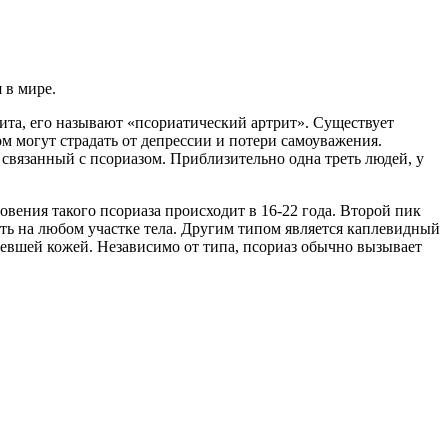
 в мире.
ита, его называют «псориатический артрит». Существует
м могут страдать от депрессии и потери самоуважения.
 связанный с псориазом. Приблизительно одна треть людей, у
вения такого псориаза происходит в 16-22 года. Второй пик
ать на любом участке тела. Другим типом является каплевидный
невшей кожей. Независимо от типа, псориаз обычно вызывает