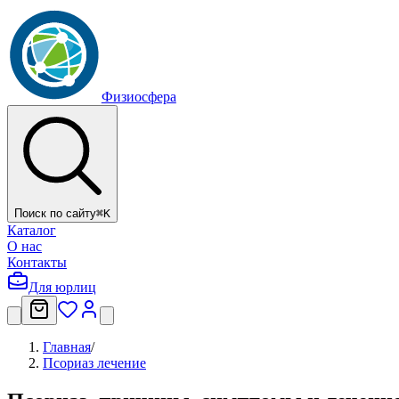
Физиосфера
Поиск по сайту
⌘
K
Каталог
О нас
Контакты
Для юрлиц
Главная
/
Псориаз лечение