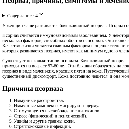
Псориаз, причины, симптомы и лечени
Содержание ·
4
У женщин чаще развивается бляшковидный псориаз. Псориаз об
Псориаз считается иммунозависимым заболеванием. У некоторы
несколько факторов, способных обострить псориаз. Они включа
Качество жизни является главным фактором в оценке степени т
которых развивается псориаз, имеют как минимум одного члена
Существует несколько типов псориаза. Бляшковидный псориаз 
приходится на возраст 57-60 лет. Эти бляшки образуются на л
псориаз в виде маленьких, красных пятен на коже. Пустулезн
существенный дискомфорт. Кожа постоянно чешется, и она може
Причины псориаза
Иммунные расстройства.
Иммунные комплексы мигрируют в дерму.
Стимулируется высвобождение цитокинов.
Стресс (физический и психический).
Ушибы и другие травмы кожи.
Стрептококковые инфекции.