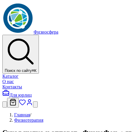
Физиосфера
Поиск по сайту
⌘
K
Каталог
О нас
Контакты
Для юрлиц
Главная
/
Физиотерапия