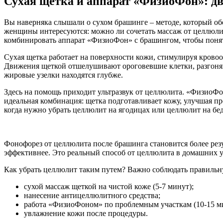
Сухая щетка и аппарат «ФизиоФон»: дв
Вы наверняка слышали о сухом брашинге – методе, который об
женщины интересуются: можно ли сочетать массаж от целлюлит
комбинировать аппарат «ФизиоФон» с брашингом, чтобы понять
Сухая щетка работает на поверхности кожи, стимулируя кров
Движения щеткой отшелушивают ороговевшие клетки, разгоняют
жировые узелки находятся глубже.
Здесь на помощь приходит ультразвук от целлюлита. «ФизиоФо
идеальная комбинация: щетка подготавливает кожу, улучшая про
когда нужно убрать целлюлит на ягодицах или целлюлит на бед
Фонофорез от целлюлита после брашинга становится более рез
эффективнее. Это реальный способ от целлюлита в домашних у
Как убрать целлюлит таким путем? Важно соблюдать правильну
сухой массаж щеткой на чистой коже (5-7 минут);
нанесение антицеллюлитного средства;
работа «ФизиоФоном» по проблемным участкам (10-15 м
увлажнение кожи после процедуры.