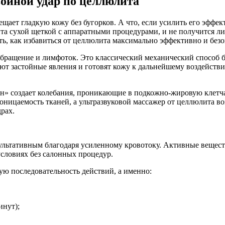
ойной удар по целлюлита
ещает гладкую кожу без бугорков. А что, если усилить его эфф
а сухой щеткой с аппаратными процедурами, и не получится ли 
, как избавиться от целлюлита максимально эффективно и безо
ообращение и лимфоток. Это классический механический способ
 застойные явления и готовят кожу к дальнейшему воздействию.
н» создает колебания, проникающие в подкожно-жировую клетча
ницаемость тканей, а ультразвуковой массажер от целлюлита воз
рах.
ультативным благодаря усиленному кровотоку. Активные вещест
словиях без салонных процедур.
ю последовательность действий, а именно:
инут);