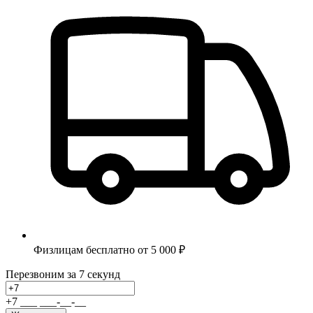
Физлицам бесплатно от 5 000 ₽
Перезвоним за 7 секунд
+7
_
_
_
_
_
_
-
_
_
-
_
_