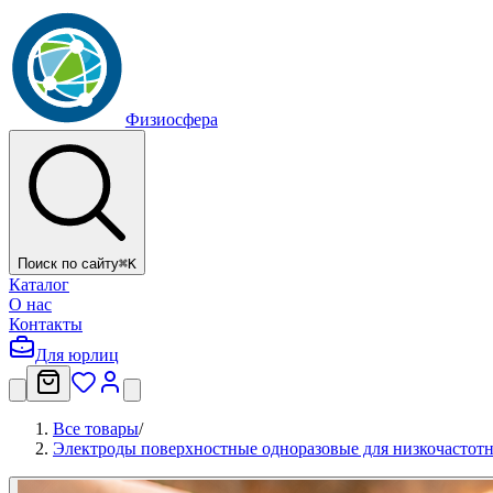
Физиосфера
Поиск по сайту
⌘
K
Каталог
О нас
Контакты
Для юрлиц
Все товары
/
Электроды поверхностные одноразовые для низкочастот