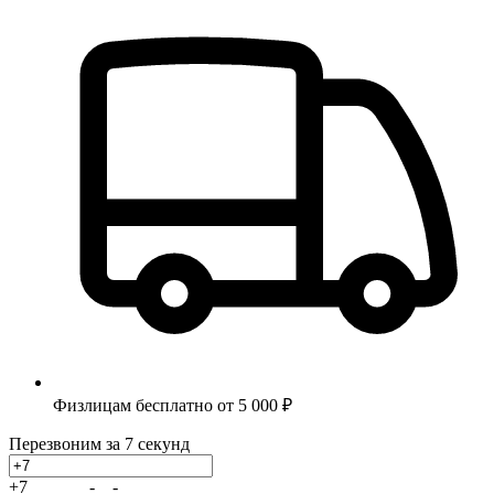
Физлицам бесплатно от 5 000 ₽
Перезвоним за 7 секунд
+7
_
_
_
_
_
_
-
_
_
-
_
_