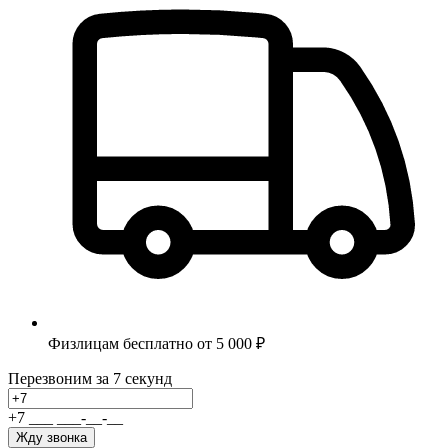
Физлицам бесплатно от 5 000 ₽
Перезвоним за 7 секунд
+7
_
_
_
_
_
_
-
_
_
-
_
_
Жду звонка