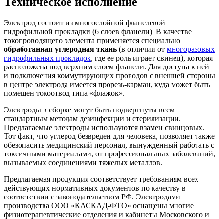
Техническое исполнение
Электрод состоит из многослойной фланелевой
гидрофильной прокладки (6 слоев фланели). В качестве
токопроводящего элемента применяется специально
обработанная углеродная ткань
(в отличии от
многоразовых
гидрофильных прокладок
, где ее роль играет свинец), которая
расположена под верхним слоем фланели. Для доступа к ней
и подключения коммутирующих проводов с внешней стороны
в центре электрода имеется прорезь-карман, куда может быть
помещен токоотвод типа «флажок».
Электроды в сборке могут быть подвергнуты всем
стандартным методам дезинфекции и стерилизации.
Предлагаемые электроды используются взамен свинцовых.
Тот факт, что углерод безвреден для человека, позволяет также
обезопасить медицинский персонал, вынужденный работать с
токсичными материалами, от профессиональных заболеваний,
вызываемых соединениями тяжелых металлов.
Предлагаемая продукция соответствует требованиям всех
действующих нормативных документов по качеству в
соответствии с законодательством РФ. Электродами
производства ООО «КАСКАД-ФТО» оснащены многие
физиотерапевтические отделения и кабинеты Московского и