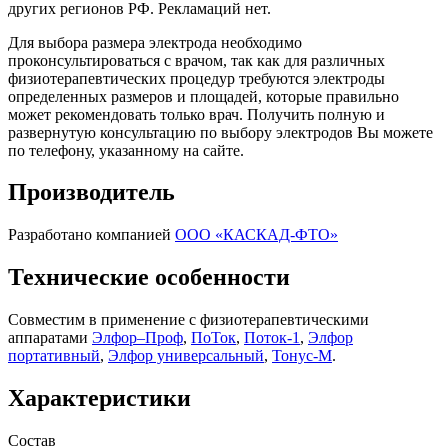
других регионов РФ. Рекламаций нет.
Для выбора размера электрода необходимо
проконсультироваться с врачом, так как для различных
физиотерапевтических процедур требуются электроды
определенных размеров и площадей, которые правильно
может рекомендовать только врач. Получить полную и
развернутую консультацию по выбору электродов Вы можете
по телефону, указанному на сайте.
Производитель
Разработано компанией
ООО «КАСКАД-ФТО»
Технические особенности
Совместим в применение с физиотерапевтическими
аппаратами
Элфор–Проф
,
ПоТок
,
Поток-1
,
Элфор
портативный
,
Элфор универсальный
,
Тонус-М
.
Характеристики
Состав