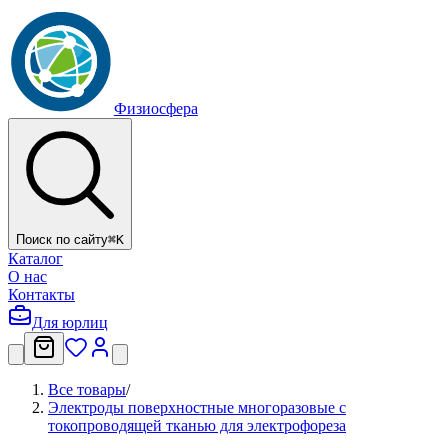
Физиосфера
Поиск по сайту
⌘
K
Каталог
О нас
Контакты
Для юрлиц
Все товары
/
Электроды поверхностные многоразовые с
токопроводящей тканью для электрофореза