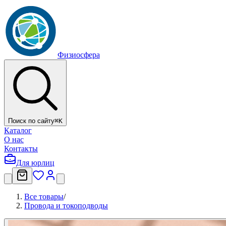
Физиосфера
Поиск по сайту
⌘
K
Каталог
О нас
Контакты
Для юрлиц
Все товары
/
Провода и токоподводы