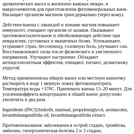
ароматических масел и жизненно важных микро- и
макроэлементов для приготовления фитоминеральных ванн.
Насыщает организм магнием трансдермально (через кожу).
Действие:ванны с лавандой и ионами магния повышают
иммунитет, очищают организм от шлаков. Оказывают
противовоспалительное и обезболивающее действие при
невралгиях, суставных и мышечных болях. Успокаивают,
устраняют страх, бессонницу, головную боль, улучшают сон.
Восстанавливают силы после физического и умственного
напряжения. Улучшают настроение. Обладают
антицеллюлитным эффектом, очищают, питают, делаюткожу
упругой.
Метод применения:на общую ванну или местную ванночку
растворить в воде 1 мерную ложку фитоконцентрата.
Температура воды +370С. Принимать ванны 15–20 минут. Для
усиленияэффекта концетрацию в общей ванне допустимо
увеличить в два раза.
Ingredients (INCI):bishofit, marissal, propyleneglycol, aromacolor,
lavandulaangustifolia oil, lavandulaangustifolia extract.
Противопоказания: заболевания в острой стадии, тромбозы,
эмболии, гипертоническая болезнь 2 и 3 стадии,