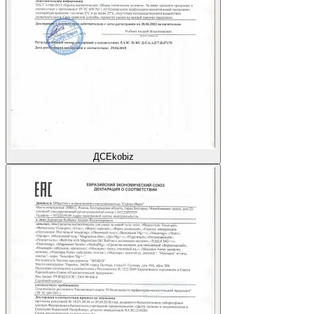
ДС
Ekobiz