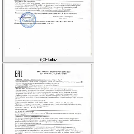
ДС
Ekobiz