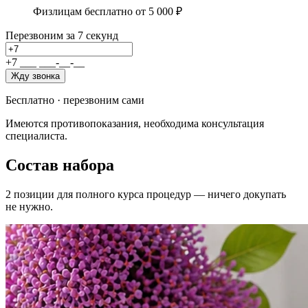
Физлицам бесплатно от 5 000 ₽
Перезвоним за 7 секунд
+7
_
_
_
_
_
_
-
_
_
-
_
_
Жду звонка
Бесплатно · перезвоним сами
Имеются противопоказания, необходима консультация
специалиста.
Состав набора
2
позиции
для полного курса процедур — ничего докупать
не нужно.