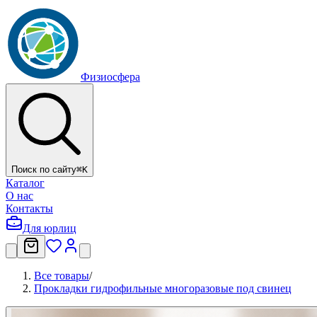
Физиосфера
Поиск по сайту
⌘
K
Каталог
О нас
Контакты
Для юрлиц
Все товары
/
Прокладки гидрофильные многоразовые под свинец