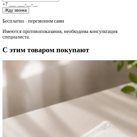
+7
_
_
_
_
_
_
-
_
_
-
_
_
Жду звонка
Бесплатно · перезвоним сами
Имеются противопоказания, необходима консультация
специалиста.
С этим товаром покупают