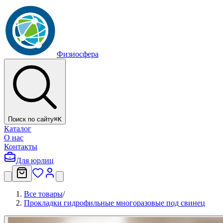
Физиосфера
Поиск по сайту
⌘
K
Каталог
О нас
Контакты
Для юрлиц
Все товары
/
Прокладки гидрофильные многоразовые под свинец