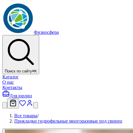
Физиосфера
Поиск по сайту
⌘
K
Каталог
О нас
Контакты
Для юрлиц
Все товары
/
Прокладки гидрофильные многоразовые под свинец