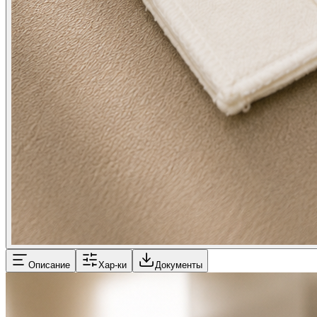
Описание
Хар-ки
Документы