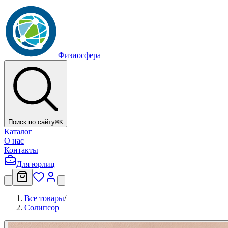
Физиосфера
Поиск по сайту
⌘
K
Каталог
О нас
Контакты
Для юрлиц
Все товары
/
Солипсор