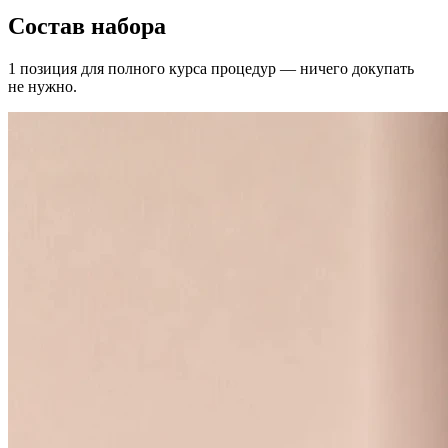
Состав набора
1
позиция
для полного курса процедур — ничего докупать
не нужно.