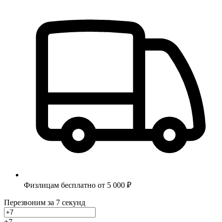
Физлицам бесплатно от 5 000 ₽
Перезвоним за 7 секунд
+7
_
_
_
_
_
_
-
_
_
-
_
_