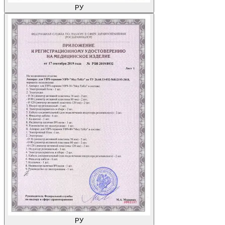
РУ
РУ