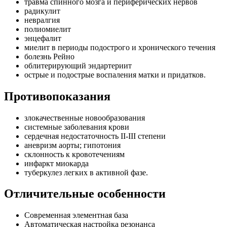
травма спинного мозга и периферических нервов
радикулит
невралгия
полиомиелит
энцефалит
миелит в периоды подострого и хронического течения
болезнь Рейно
облитерирующий эндартериит
острые и подострые воспаления матки и придатков.
Противопоказания
злокачественные новообразования
системные заболевания крови
сердечная недостаточность II-III степени
аневризм аорты; гипотония
склонность к кровотечениям
инфаркт миокарда
туберкулез легких в активной фазе.
Отличительные особенности
Современная элементная база
Автоматическая настройка резонанса